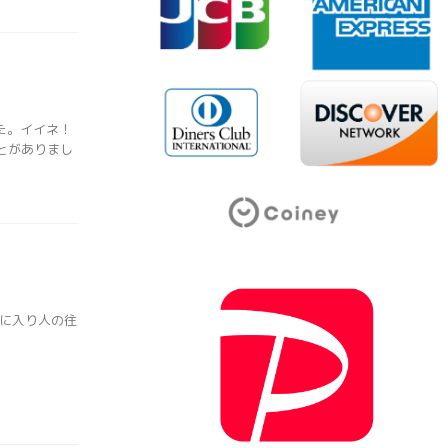
た。イイネ！
とがありまし
月に入り人の往