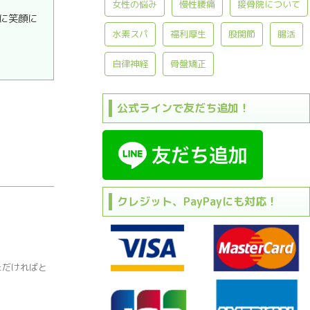
女性の悩み
慢性腰痛
接骨院について
に笑顔に
水素スパ
福利厚生
股関節
腸活
自律神経
骨盤矯正
公式ラインで友だち追加！
クレジット、PayPayにも対応！
ただければと