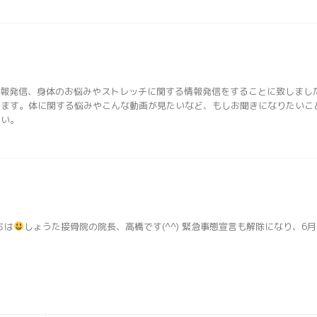
院の情報発信、身体のお悩みやストレッチに関する情報発信をすることに致しまし
します。体に関する悩みやこんな動画が見たいなど、もしお聞きになりたいこ
さい。
ちは
しょうた接骨院の院長、高橋です(^^) 緊急事態宣言も解除になり、6