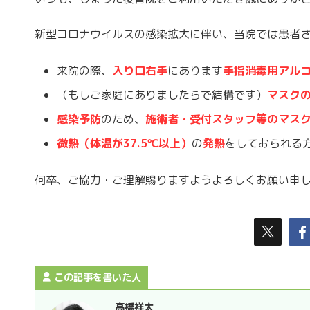
新型コロナウイルスの感染拡大に伴い、当院では患者
来院の際、
入り口右手
にあります
手指消毒用アル
（もしご家庭にありましたらで結構です）
マスク
感染予防
のため、
施術者・受付スタッフ等のマス
微熱（体温が37.5℃以上）
の
発熱
をしておられる
何卒、ご協力・ご理解賜りますようよろしくお願い申
この記事を書いた人
高橋祥太