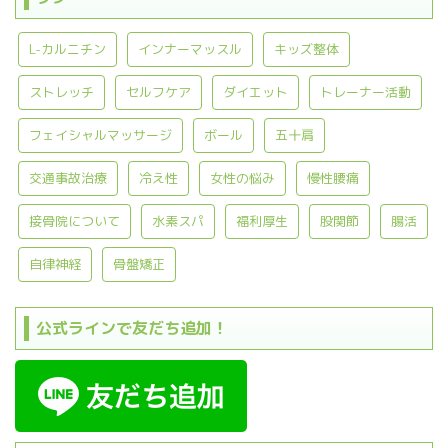
L-カルニチン
インナーマッスル
キッズ整体
ストレッチ
セルフケア
ダイエット
トレーナー活動
フェイシャルマッサージ
ボール
五十肩
交通事故治療
冷え性
女性の悩み
慢性腰痛
接骨院について
水素スパ
福利厚生
股関節
腸活
自律神経
骨盤矯正
公式ラインで友だち追加！